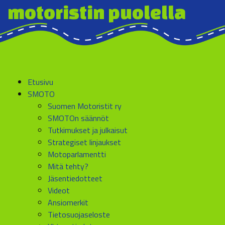
motoristin puolella
Etusivu
SMOTO
Suomen Motoristit ry
SMOTOn säännöt
Tutkimukset ja julkaisut
Strategiset linjaukset
Motoparlamentti
Mitä tehty?
Jäsentiedotteet
Videot
Ansiomerkit
Tietosuojaseloste