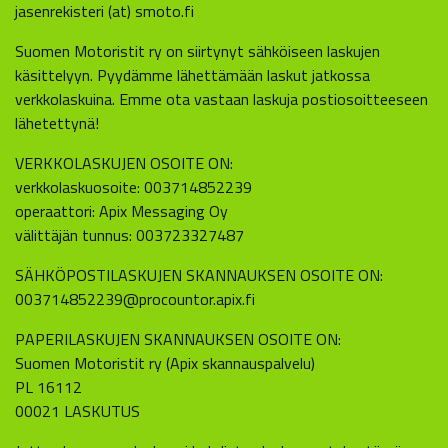
jasenrekisteri (at) smoto.fi
Suomen Motoristit ry on siirtynyt sähköiseen laskujen
käsittelyyn. Pyydämme lähettämään laskut jatkossa
verkkolaskuina. Emme ota vastaan laskuja postiosoitteeseen
lähetettynä!
VERKKOLASKUJEN OSOITE ON:
verkkolaskuosoite: 003714852239
operaattori: Apix Messaging Oy
välittäjän tunnus: 003723327487
SÄHKÖPOSTILASKUJEN SKANNAUKSEN OSOITE ON:
003714852239@procountor.apix.fi
PAPERILASKUJEN SKANNAUKSEN OSOITE ON:
Suomen Motoristit ry (Apix skannauspalvelu)
PL 16112
00021 LASKUTUS