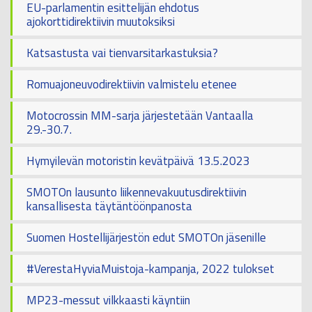
EU-parlamentin esittelijän ehdotus
ajokorttidirektiivin muutoksiksi
Katsastusta vai tienvarsitarkastuksia?
Romuajoneuvodirektiivin valmistelu etenee
Motocrossin MM-sarja järjestetään Vantaalla
29.-30.7.
Hymyilevän motoristin kevätpäivä 13.5.2023
SMOTOn lausunto liikennevakuutusdirektiivin
kansallisesta täytäntöönpanosta
Suomen Hostellijärjestön edut SMOTOn jäsenille
#VerestaHyviaMuistoja-kampanja, 2022 tulokset
MP23-messut vilkkaasti käyntiin