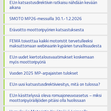
EU:n katsastusdirektiivin ratkaisu nähdään kevään
aikana
SMOTO MP26-messuilla 30.1.-1.2.2026
Erävoitto moottoripyörien katsastuksesta
FEMA toivottaa kaikki motoristit tervetulleeksi
maksuttomaan webinaariin kypärien turvallisuudesta
EU:n uudet kiertotalousvaatimukset koskemaan
myös moottoripyöriä
Vuoden 2025 MP-arpajaisten tulokset
EU:n uusi katsastusdirektiiviesitys, mitä on tulossa?
EU:n käsittelyssä oleva romuajoneuvoasetus – miksi
moottoripyöräilijöiden pitäisi olla huolissaan