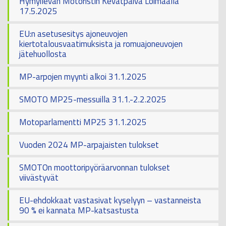
Hymyilevän Motoristin Kevätpäivä Loimaalla
17.5.2025
EU:n asetusesitys ajoneuvojen
kiertotalousvaatimuksista ja romuajoneuvojen
jätehuollosta
MP-arpojen myynti alkoi 31.1.2025
SMOTO MP25-messuilla 31.1.-2.2.2025
Motoparlamentti MP25 31.1.2025
Vuoden 2024 MP-arpajaisten tulokset
SMOTOn moottoripyöräarvonnan tulokset
viivästyvät
EU-ehdokkaat vastasivat kyselyyn – vastanneista
90 % ei kannata MP-katsastusta