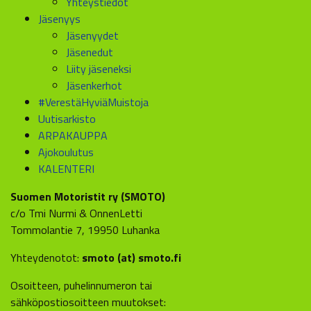
Yhteystiedot
Jäsenyys
Jäsenyydet
Jäsenedut
Liity jäseneksi
Jäsenkerhot
#VerestäHyviäMuistoja
Uutisarkisto
ARPAKAUPPA
Ajokoulutus
KALENTERI
Suomen Motoristit ry (SMOTO)
c/o Tmi Nurmi & OnnenLetti
Tommolantie 7, 19950 Luhanka
Yhteydenotot:
smoto (at) smoto.fi
Osoitteen, puhelinnumeron tai
sähköpostiosoitteen muutokset: