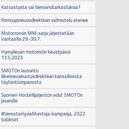
Katsastusta vai tienvarsitarkastuksia?
Romuajoneuvodirektiivin valmistelu etenee
Motocrossin MM-sarja järjestetään
Vantaalla 29.-30.7.
Hymyilevän motoristin kevätpäivä
13.5.2023
SMOTOn lausunto
liikennevakuutusdirektiivin kansallisesta
täytäntöönpanosta
Suomen Hostellijärjestön edut SMOTOn
jäsenille
#VerestaHyviaMuistoja-kampanja, 2022
tulokset