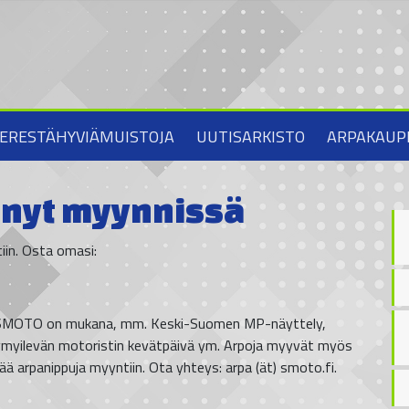
ERESTÄHYVIÄMUISTOJA
UUTISARKISTO
ARPAKAUP
nyt myynnissä
in. Osta omasi:
sa SMOTO on mukana, mm. Keski-Suomen MP-näyttely,
myilevän motoristin kevätpäivä ym. Arpoja myyvät myös
arpanippuja myyntiin. Ota yhteys: arpa (ät) smoto.fi.