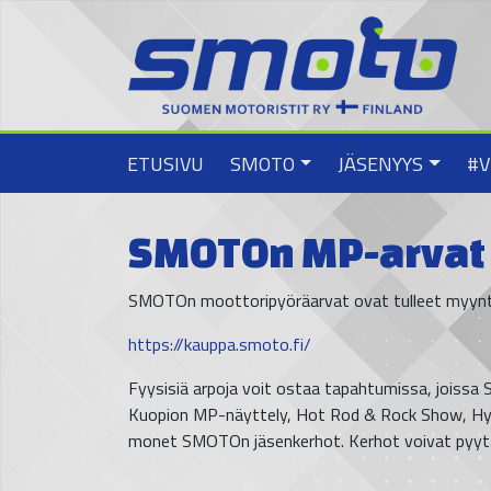
ETUSIVU
SMOTO
JÄSENYYS
#V
SMOTOn MP-arvat 
SMOTOn moottoripyöräarvat ovat tulleet myynti
https://kauppa.smoto.fi/
Fyysisiä arpoja voit ostaa tapahtumissa, jois
Kuopion MP-näyttely, Hot Rod & Rock Show, Hy
monet SMOTOn jäsenkerhot. Kerhot voivat pyytää 