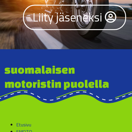
Liity jäseneksi
suomalaisen
motoristin puolella
Etusivu
SMOTO