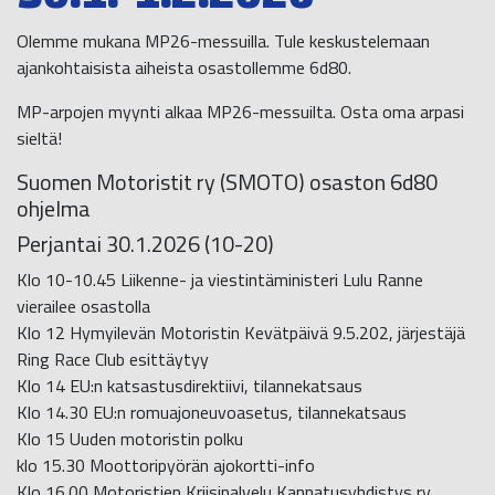
Olemme mukana MP26-messuilla. Tule keskustelemaan
ajankohtaisista aiheista osastollemme 6d80.
MP-arpojen myynti alkaa MP26-messuilta. Osta oma arpasi
sieltä!
Suomen Motoristit ry (SMOTO) osaston 6d80
ohjelma
Perjantai 30.1.2026 (10-20)
Klo 10-10.45 Liikenne- ja viestintäministeri Lulu Ranne
vierailee osastolla
Klo 12 Hymyilevän Motoristin Kevätpäivä 9.5.202, järjestäjä
Ring Race Club esittäytyy
Klo 14 EU:n katsastusdirektiivi, tilannekatsaus
Klo 14.30 EU:n romuajoneuvoasetus, tilannekatsaus
Klo 15 Uuden motoristin polku
klo 15.30 Moottoripyörän ajokortti-info
Klo 16.00 Motoristien Kriisipalvelu Kannatusyhdistys ry