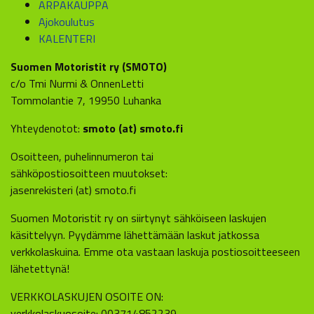
ARPAKAUPPA
Ajokoulutus
KALENTERI
Suomen Motoristit ry (SMOTO)
c/o Tmi Nurmi & OnnenLetti
Tommolantie 7, 19950 Luhanka
Yhteydenotot:
smoto (at) smoto.fi
Osoitteen, puhelinnumeron tai
sähköpostiosoitteen muutokset:
jasenrekisteri (at) smoto.fi
Suomen Motoristit ry on siirtynyt sähköiseen laskujen
käsittelyyn. Pyydämme lähettämään laskut jatkossa
verkkolaskuina. Emme ota vastaan laskuja postiosoitteeseen
lähetettynä!
VERKKOLASKUJEN OSOITE ON:
verkkolaskuosoite: 003714852239