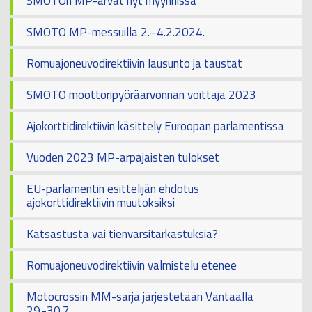
SMOTOn MP-arvat nyt myynnissä
SMOTO MP-messuilla 2.–4.2.2024.
Romuajoneuvodirektiivin lausunto ja taustat
SMOTO moottoripyöräarvonnan voittaja 2023
Ajokorttidirektiivin käsittely Euroopan parlamentissa
Vuoden 2023 MP-arpajaisten tulokset
EU-parlamentin esittelijän ehdotus
ajokorttidirektiivin muutoksiksi
Katsastusta vai tienvarsitarkastuksia?
Romuajoneuvodirektiivin valmistelu etenee
Motocrossin MM-sarja järjestetään Vantaalla
29.-30.7.