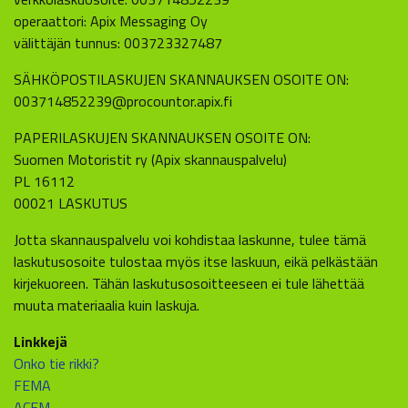
operaattori: Apix Messaging Oy
välittäjän tunnus: 003723327487
SÄHKÖPOSTILASKUJEN SKANNAUKSEN OSOITE ON:
003714852239@procountor.apix.fi
PAPERILASKUJEN SKANNAUKSEN OSOITE ON:
Suomen Motoristit ry (Apix skannauspalvelu)
PL 16112
00021 LASKUTUS
Jotta skannauspalvelu voi kohdistaa laskunne, tulee tämä
laskutusosoite tulostaa myös itse laskuun, eikä pelkästään
kirjekuoreen. Tähän laskutusosoitteeseen ei tule lähettää
muuta materiaalia kuin laskuja.
Linkkejä
Onko tie rikki?
FEMA
ACEM