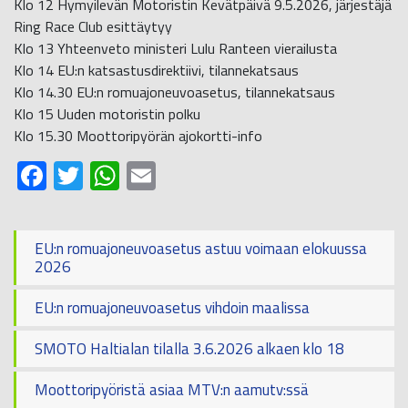
Klo 12 Hymyilevän Motoristin Kevätpäivä 9.5.2026, järjestäjä
Ring Race Club esittäytyy
Klo 13 Yhteenveto ministeri Lulu Ranteen vierailusta
Klo 14 EU:n katsastusdirektiivi, tilannekatsaus
Klo 14.30 EU:n romuajoneuvoasetus, tilannekatsaus
Klo 15 Uuden motoristin polku
Klo 15.30 Moottoripyörän ajokortti-info
Facebook
Twitter
WhatsApp
Email
EU:n romuajoneuvoasetus astuu voimaan elokuussa
2026
EU:n romuajoneuvoasetus vihdoin maalissa
SMOTO Haltialan tilalla 3.6.2026 alkaen klo 18
Moottoripyöristä asiaa MTV:n aamutv:ssä