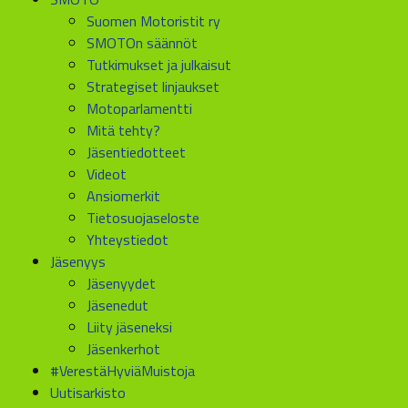
Suomen Motoristit ry
SMOTOn säännöt
Tutkimukset ja julkaisut
Strategiset linjaukset
Motoparlamentti
Mitä tehty?
Jäsentiedotteet
Videot
Ansiomerkit
Tietosuojaseloste
Yhteystiedot
Jäsenyys
Jäsenyydet
Jäsenedut
Liity jäseneksi
Jäsenkerhot
#VerestäHyviäMuistoja
Uutisarkisto