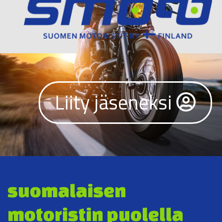
Liity jäseneksi
suomalaisen
motoristin puolella