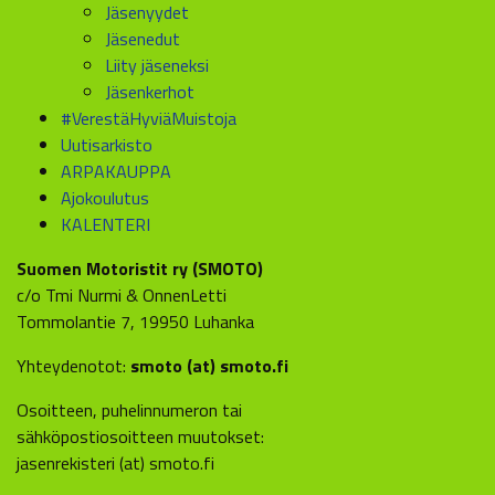
Jäsenyydet
Jäsenedut
Liity jäseneksi
Jäsenkerhot
#VerestäHyviäMuistoja
Uutisarkisto
ARPAKAUPPA
Ajokoulutus
KALENTERI
Suomen Motoristit ry (SMOTO)
c/o Tmi Nurmi & OnnenLetti
Tommolantie 7, 19950 Luhanka
Yhteydenotot:
smoto (at) smoto.fi
Osoitteen, puhelinnumeron tai
sähköpostiosoitteen muutokset:
jasenrekisteri (at) smoto.fi