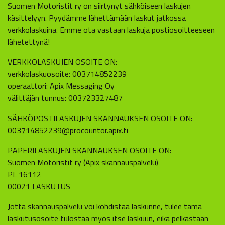
Suomen Motoristit ry on siirtynyt sähköiseen laskujen
käsittelyyn. Pyydämme lähettämään laskut jatkossa
verkkolaskuina. Emme ota vastaan laskuja postiosoitteeseen
lähetettynä!
VERKKOLASKUJEN OSOITE ON:
verkkolaskuosoite: 003714852239
operaattori: Apix Messaging Oy
välittäjän tunnus: 003723327487
SÄHKÖPOSTILASKUJEN SKANNAUKSEN OSOITE ON:
003714852239@procountor.apix.fi
PAPERILASKUJEN SKANNAUKSEN OSOITE ON:
Suomen Motoristit ry (Apix skannauspalvelu)
PL 16112
00021 LASKUTUS
Jotta skannauspalvelu voi kohdistaa laskunne, tulee tämä
laskutusosoite tulostaa myös itse laskuun, eikä pelkästään