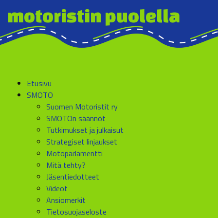
motoristin puolella
Etusivu
SMOTO
Suomen Motoristit ry
SMOTOn säännöt
Tutkimukset ja julkaisut
Strategiset linjaukset
Motoparlamentti
Mitä tehty?
Jäsentiedotteet
Videot
Ansiomerkit
Tietosuojaseloste