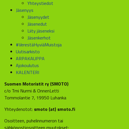
Yhteystiedot
Jäsenyys
Jäsenyydet
Jäsenedut
Liity jäseneksi
Jäsenkerhot
#VerestäHyviäMuistoja
Uutisarkisto
ARPAKAUPPA
Ajokoulutus
KALENTERI
Suomen Motoristit ry (SMOTO)
c/o Tmi Nurmi & OnnenLetti
Tommolantie 7, 19950 Luhanka
Yhteydenotot:
smoto (at) smoto.fi
Osoitteen, puhelinnumeron tai
sähköpostiosoitteen muutokset: