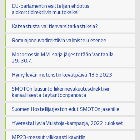
EU-parlamentin esittelijän ehdotus
ajokorttidirektiivin muutoksiksi
Katsastusta vai tienvarsitarkastuksia?
Romuajoneuvodirektiivin valmistelu etenee
Motocrossin MM-sarja järjestetään Vantaalla
29.-30.7.
Hymyilevän motoristin kevätpäivä 13.5.2023
SMOTOn lausunto liikennevakuutusdirektiivin
kansallisesta täytäntöönpanosta
Suomen Hostellijärjestön edut SMOTOn jäsenille
#VerestaHyviaMuistoja-kampanja, 2022 tulokset
MP23-messut vilkkaasti käyntiin