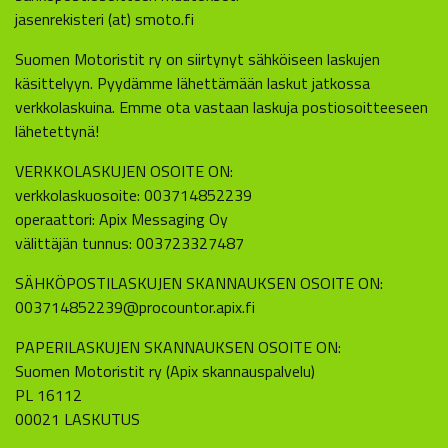
jasenrekisteri (at) smoto.fi
Suomen Motoristit ry on siirtynyt sähköiseen laskujen
käsittelyyn. Pyydämme lähettämään laskut jatkossa
verkkolaskuina. Emme ota vastaan laskuja postiosoitteeseen
lähetettynä!
VERKKOLASKUJEN OSOITE ON:
verkkolaskuosoite: 003714852239
operaattori: Apix Messaging Oy
välittäjän tunnus: 003723327487
SÄHKÖPOSTILASKUJEN SKANNAUKSEN OSOITE ON:
003714852239@procountor.apix.fi
PAPERILASKUJEN SKANNAUKSEN OSOITE ON:
Suomen Motoristit ry (Apix skannauspalvelu)
PL 16112
00021 LASKUTUS