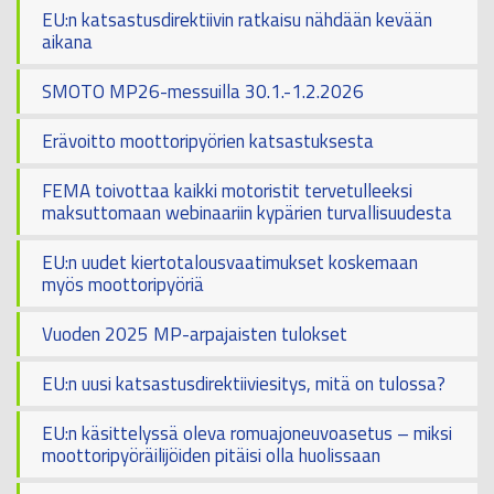
EU:n katsastusdirektiivin ratkaisu nähdään kevään
aikana
SMOTO MP26-messuilla 30.1.-1.2.2026
Erävoitto moottoripyörien katsastuksesta
FEMA toivottaa kaikki motoristit tervetulleeksi
maksuttomaan webinaariin kypärien turvallisuudesta
EU:n uudet kiertotalousvaatimukset koskemaan
myös moottoripyöriä
Vuoden 2025 MP-arpajaisten tulokset
EU:n uusi katsastusdirektiiviesitys, mitä on tulossa?
EU:n käsittelyssä oleva romuajoneuvoasetus – miksi
moottoripyöräilijöiden pitäisi olla huolissaan