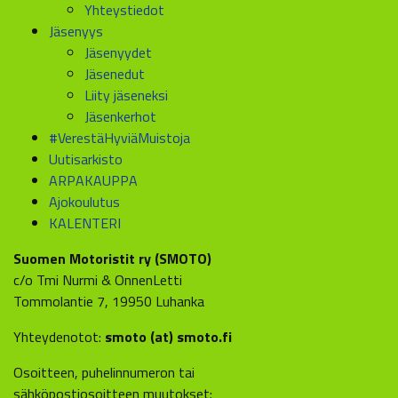
Yhteystiedot
Jäsenyys
Jäsenyydet
Jäsenedut
Liity jäseneksi
Jäsenkerhot
#VerestäHyviäMuistoja
Uutisarkisto
ARPAKAUPPA
Ajokoulutus
KALENTERI
Suomen Motoristit ry (SMOTO)
c/o Tmi Nurmi & OnnenLetti
Tommolantie 7, 19950 Luhanka
Yhteydenotot:
smoto (at) smoto.fi
Osoitteen, puhelinnumeron tai
sähköpostiosoitteen muutokset: