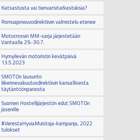
Katsastusta vai tienvarsitarkastuksia?
Romuajoneuvodirektiivin valmistelu etenee
Motocrossin MM-sarja järjestetään
Vantaalla 29.-30.7.
Hymyilevän motoristin kevätpäivä
13.5.2023
SMOTOn lausunto
liikennevakuutusdirektiivin kansallisesta
täytäntöönpanosta
Suomen Hostellijärjestön edut SMOTOn
jäsenille
#VerestaHyviaMuistoja-kampanja, 2022
tulokset