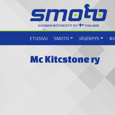
ETUSIVU
SMOTO
JÄSENYYS
#V
Mc Kitcstone ry