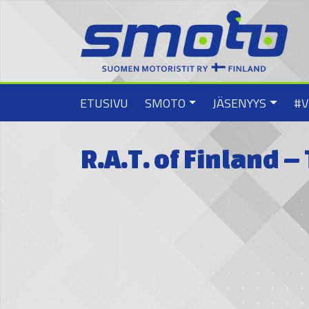
ETUSIVU
SMOTO
JÄSENYYS
#V
R.A.T. of Finland 