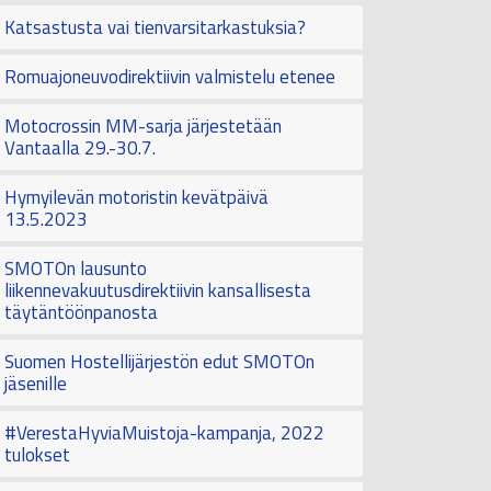
Katsastusta vai tienvarsitarkastuksia?
Romuajoneuvodirektiivin valmistelu etenee
Motocrossin MM-sarja järjestetään
Vantaalla 29.-30.7.
Hymyilevän motoristin kevätpäivä
13.5.2023
SMOTOn lausunto
liikennevakuutusdirektiivin kansallisesta
täytäntöönpanosta
Suomen Hostellijärjestön edut SMOTOn
jäsenille
#VerestaHyviaMuistoja-kampanja, 2022
tulokset