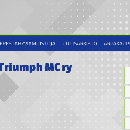
ERESTÄHYVIÄMUISTOJA
UUTISARKISTO
ARPAKAUP
– Triumph MC ry