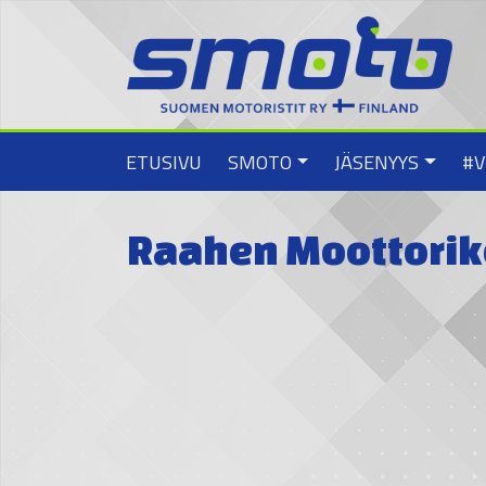
ETUSIVU
SMOTO
JÄSENYYS
#V
Raahen Moottorik