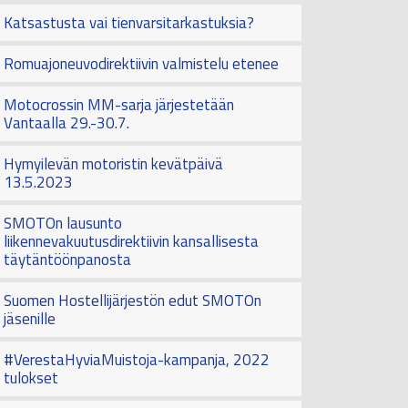
Katsastusta vai tienvarsitarkastuksia?
Romuajoneuvodirektiivin valmistelu etenee
Motocrossin MM-sarja järjestetään
Vantaalla 29.-30.7.
Hymyilevän motoristin kevätpäivä
13.5.2023
SMOTOn lausunto
liikennevakuutusdirektiivin kansallisesta
täytäntöönpanosta
Suomen Hostellijärjestön edut SMOTOn
jäsenille
#VerestaHyviaMuistoja-kampanja, 2022
tulokset