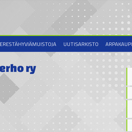
ERESTÄHYVIÄMUISTOJA
UUTISARKISTO
ARPAKAUP
erho ry