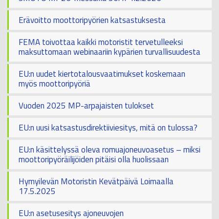
Erävoitto moottoripyörien katsastuksesta
FEMA toivottaa kaikki motoristit tervetulleeksi
maksuttomaan webinaariin kypärien turvallisuudesta
EU:n uudet kiertotalousvaatimukset koskemaan
myös moottoripyöriä
Vuoden 2025 MP-arpajaisten tulokset
EU:n uusi katsastusdirektiiviesitys, mitä on tulossa?
EU:n käsittelyssä oleva romuajoneuvoasetus – miksi
moottoripyöräilijöiden pitäisi olla huolissaan
Hymyilevän Motoristin Kevätpäivä Loimaalla
17.5.2025
EU:n asetusesitys ajoneuvojen