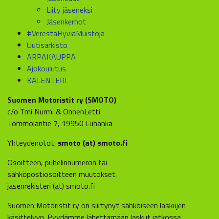
Liity jäseneksi
Jäsenkerhot
#VerestäHyviäMuistoja
Uutisarkisto
ARPAKAUPPA
Ajokoulutus
KALENTERI
Suomen Motoristit ry (SMOTO)
c/o Tmi Nurmi & OnnenLetti
Tommolantie 7, 19950 Luhanka
Yhteydenotot:
smoto (at) smoto.fi
Osoitteen, puhelinnumeron tai
sähköpostiosoitteen muutokset:
jasenrekisteri (at) smoto.fi
Suomen Motoristit ry on siirtynyt sähköiseen laskujen
käsittelyyn. Pyydämme lähettämään laskut jatkossa