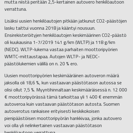
mutta niistä peritään 2,5-kertainen autovero henkilöautoon
verrattuna.
Lisäksi uusien henkilöautojen pitkään jatkunut CO2-päästöjen
lasku taittui vuonna 2018 ja kääntyi nousuun.
Ensirekisteröityjen henkilöautojen keskimäärinen CO2-päästö
oli kuukausina 1-7/2019 141 g/km (WLTP) ja 118 g/km
(NEDC). WLTP-lukema vastaa parhaiten moottoripyörien
WMTC-mittaustapaa. Autojen WLTP- ja NEDC-
päästölukemien välillä on n. 20 % ero.
Uusien moottoripyörien keskimääräinen autoveron määrä
jaksolla oli 18,6 %, kun vastaavan päästötason autossa se
olisi ollut 7,5 %. Myyntihinnaltaan keskimääräisessä n. 12 000
€ moottoripyörässä tämä tarkoittaa yli 1 400 € enemmän
autoveroa kuin vastaavan päästötason autosta. Suomen
autoverotus rankaisee erityisesti keskikokoisen
pienipäästöisen moottoripyörän hankkivaa, jonka autovero
voi olla yli nelinkertainen vastaavan päästötason
henkilöautoon verrattuna.