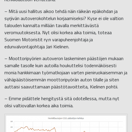
– Mitä uusi hallitus aikoo tehdä näin räikeän epäkohdan ja
syrjivän autoverokohtelun korjaamiseksi? Kyse ei ole valtion
talouden kannalta millään tavalla merkittävästä
veromuutoksesta. Nyt olisi korkea aika toimia, toteaa
Suomen Motoristit ry:n varapuheenjohtaja ja
edunvalvontajohtaja Jari Kielinen.
– Moottoripyörien autoveron laskeminen päästöjen mukaan
samalle tasolle kuin autoilla houkuttelisi todennäköisesti
monia hankkimaan työmatkojaan varten pieniruokaisemman ja
vähäpäästöisemmän moottoripyörän auton tilalle ja siten
auttaisi saavuttamaan päästötavoitteita, Kielinen pohtii.
– Emme pidättele hengitystä sitä odotellessa, mutta nyt
olisi valtiovallan korkea aika toimia.