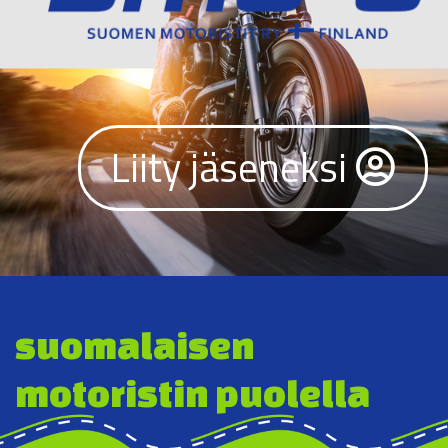
Liity jäseneksi
suomalaisen
motoristin puolella