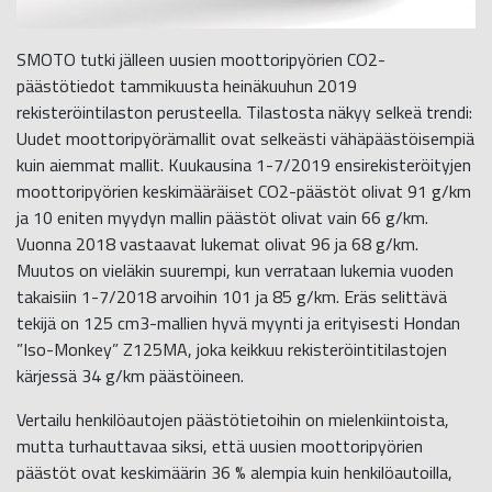
SMOTO tutki jälleen uusien moottoripyörien CO2-
päästötiedot tammikuusta heinäkuuhun 2019
rekisteröintilaston perusteella. Tilastosta näkyy selkeä trendi:
Uudet moottoripyörämallit ovat selkeästi vähäpäästöisempiä
kuin aiemmat mallit. Kuukausina 1-7/2019 ensirekisteröityjen
moottoripyörien keskimääräiset CO2-päästöt olivat 91 g/km
ja 10 eniten myydyn mallin päästöt olivat vain 66 g/km.
Vuonna 2018 vastaavat lukemat olivat 96 ja 68 g/km.
Muutos on vieläkin suurempi, kun verrataan lukemia vuoden
takaisiin 1-7/2018 arvoihin 101 ja 85 g/km. Eräs selittävä
tekijä on 125 cm3-mallien hyvä myynti ja erityisesti Hondan
”Iso-Monkey” Z125MA, joka keikkuu rekisteröintitilastojen
kärjessä 34 g/km päästöineen.
Vertailu henkilöautojen päästötietoihin on mielenkiintoista,
mutta turhauttavaa siksi, että uusien moottoripyörien
päästöt ovat keskimäärin 36 % alempia kuin henkilöautoilla,