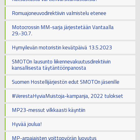
Romuajoneuvodirektiivin valmistelu etenee
Motocrossin MM-sarja järjestetään Vantaalla
29.-30.7.
Hymyilevän motoristin kevätpäivä 13.5.2023
SMOTOn lausunto liikennevakuutusdirektiivin
kansallisesta täytäntöönpanosta
Suomen Hostellijärjestön edut SMOTOn jäsenille
#VerestaHyviaMuistoja-kampanja, 2022 tulokset
MP23-messut vilkkaasti käyntiin
Hyvää joulua!
MP-arpajaisten voittopyörän luovutus