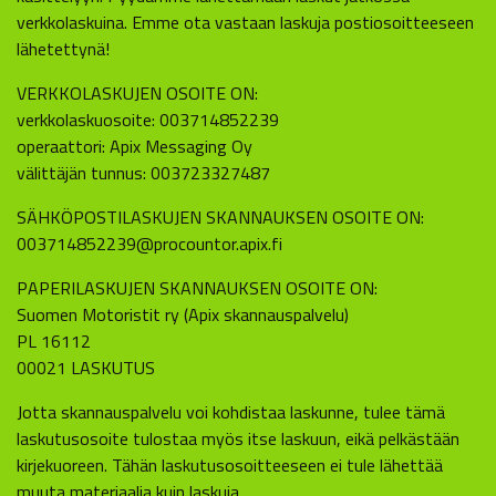
verkkolaskuina. Emme ota vastaan laskuja postiosoitteeseen
lähetettynä!
VERKKOLASKUJEN OSOITE ON:
verkkolaskuosoite: 003714852239
operaattori: Apix Messaging Oy
välittäjän tunnus: 003723327487
SÄHKÖPOSTILASKUJEN SKANNAUKSEN OSOITE ON:
003714852239@procountor.apix.fi
PAPERILASKUJEN SKANNAUKSEN OSOITE ON:
Suomen Motoristit ry (Apix skannauspalvelu)
PL 16112
00021 LASKUTUS
Jotta skannauspalvelu voi kohdistaa laskunne, tulee tämä
laskutusosoite tulostaa myös itse laskuun, eikä pelkästään
kirjekuoreen. Tähän laskutusosoitteeseen ei tule lähettää
muuta materiaalia kuin laskuja.