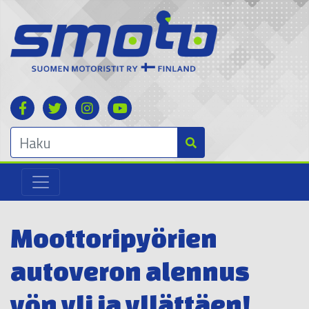
Moottoripyörien
autoveron alennus
yön yli ja yllättäen!