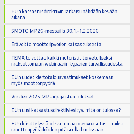
EU:n katsastusdirektiivin ratkaisu nähdään kevään
aikana
SMOTO MP26-messuilla 30.1.-1.2.2026
Erävoitto moottoripyörien katsastuksesta
FEMA toivottaa kaikki motoristit tervetulleeksi
maksuttomaan webinaariin kypärien turvallisuudesta
EU:n uudet kiertotalousvaatimukset koskemaan
myös moottoripyöriä
Vuoden 2025 MP-arpajaisten tulokset
EU:n uusi katsastusdirektiiviesitys, mitä on tulossa?
EU:n käsittelyssä oleva romuajoneuvoasetus – miksi
moottoripyöräilijöiden pitäisi olla huolissaan