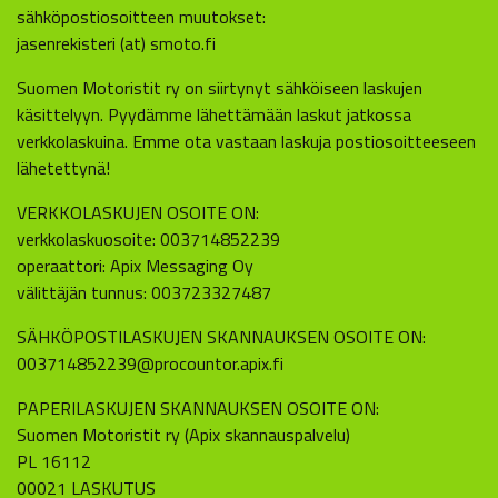
sähköpostiosoitteen muutokset:
jasenrekisteri (at) smoto.fi
Suomen Motoristit ry on siirtynyt sähköiseen laskujen
käsittelyyn. Pyydämme lähettämään laskut jatkossa
verkkolaskuina. Emme ota vastaan laskuja postiosoitteeseen
lähetettynä!
VERKKOLASKUJEN OSOITE ON:
verkkolaskuosoite: 003714852239
operaattori: Apix Messaging Oy
välittäjän tunnus: 003723327487
SÄHKÖPOSTILASKUJEN SKANNAUKSEN OSOITE ON:
003714852239@procountor.apix.fi
PAPERILASKUJEN SKANNAUKSEN OSOITE ON:
Suomen Motoristit ry (Apix skannauspalvelu)
PL 16112
00021 LASKUTUS