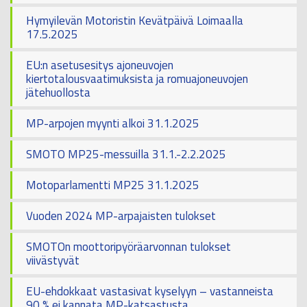
Hymyilevän Motoristin Kevätpäivä Loimaalla
17.5.2025
EU:n asetusesitys ajoneuvojen
kiertotalousvaatimuksista ja romuajoneuvojen
jätehuollosta
MP-arpojen myynti alkoi 31.1.2025
SMOTO MP25-messuilla 31.1.-2.2.2025
Motoparlamentti MP25 31.1.2025
Vuoden 2024 MP-arpajaisten tulokset
SMOTOn moottoripyöräarvonnan tulokset
viivästyvät
EU-ehdokkaat vastasivat kyselyyn – vastanneista
90 % ei kannata MP-katsastusta