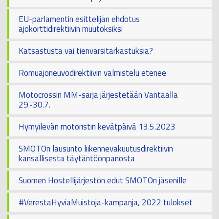
EU-parlamentin esittelijän ehdotus
ajokorttidirektiivin muutoksiksi
Katsastusta vai tienvarsitarkastuksia?
Romuajoneuvodirektiivin valmistelu etenee
Motocrossin MM-sarja järjestetään Vantaalla
29.-30.7.
Hymyilevän motoristin kevätpäivä 13.5.2023
SMOTOn lausunto liikennevakuutusdirektiivin
kansallisesta täytäntöönpanosta
Suomen Hostellijärjestön edut SMOTOn jäsenille
#VerestaHyviaMuistoja-kampanja, 2022 tulokset