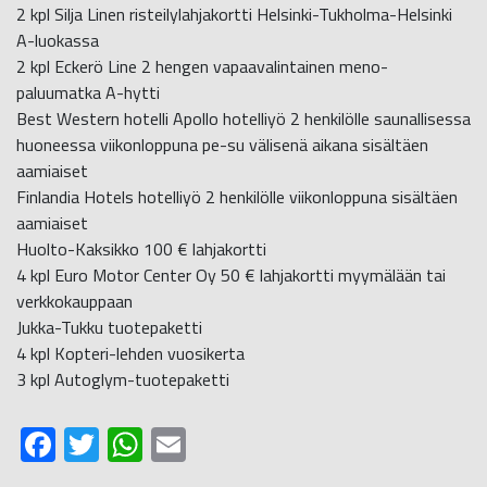
2 kpl Silja Linen risteilylahjakortti Helsinki-Tukholma-Helsinki
A-luokassa
2 kpl Eckerö Line 2 hengen vapaavalintainen meno-
paluumatka A-hytti
Best Western hotelli Apollo hotelliyö 2 henkilölle saunallisessa
huoneessa viikonloppuna pe-su välisenä aikana sisältäen
aamiaiset
Finlandia Hotels hotelliyö 2 henkilölle viikonloppuna sisältäen
aamiaiset
Huolto-Kaksikko 100 € lahjakortti
4 kpl Euro Motor Center Oy 50 € lahjakortti myymälään tai
verkkokauppaan
Jukka-Tukku tuotepaketti
4 kpl Kopteri-lehden vuosikerta
3 kpl Autoglym-tuotepaketti
Facebook
Twitter
WhatsApp
Email