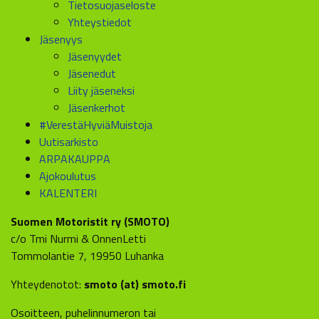
Tietosuojaseloste
Yhteystiedot
Jäsenyys
Jäsenyydet
Jäsenedut
Liity jäseneksi
Jäsenkerhot
#VerestäHyviäMuistoja
Uutisarkisto
ARPAKAUPPA
Ajokoulutus
KALENTERI
Suomen Motoristit ry (SMOTO)
c/o Tmi Nurmi & OnnenLetti
Tommolantie 7, 19950 Luhanka
Yhteydenotot:
smoto (at) smoto.fi
Osoitteen, puhelinnumeron tai