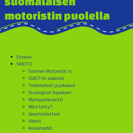
suomalaisen
motoristin puolella
Etusivu
SMOTO
Suomen Motoristit ry
SMOTOn säännöt
Tutkimukset ja julkaisut
Strategiset linjaukset
Motoparlamentti
Mitä tehty?
Jäsentiedotteet
Videot
Ansiomerkit